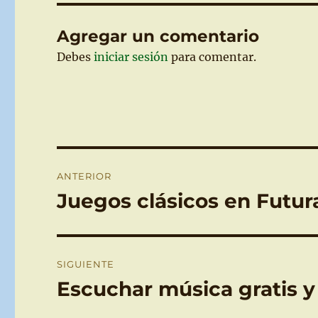
Agregar un comentario
Debes
iniciar sesión
para comentar.
Navegación
ANTERIOR
de
Juegos clásicos en Futu
Entrada
anterior:
entradas
SIGUIENTE
Escuchar música gratis y
Entrada
siguiente: