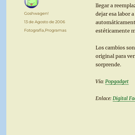
llegar a reempla
Autor
Goshwagen!
dejar esa labor 
Publicado
13 de Agosto de 2006
automáticamente 
el
Categorías
Fotografía
,
Programas
estéticamente m
Los cambios son 
original para ve
sorprende.
Vía:
Popgadget
Enlace:
Digital Fa