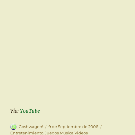
Vía:
YouTube
Autor
Publicado
Categorías
Goshwagen!
9 de Septiembre de 2006
el
Entretenimiento
,
Juegos
,
Música
,
Videos