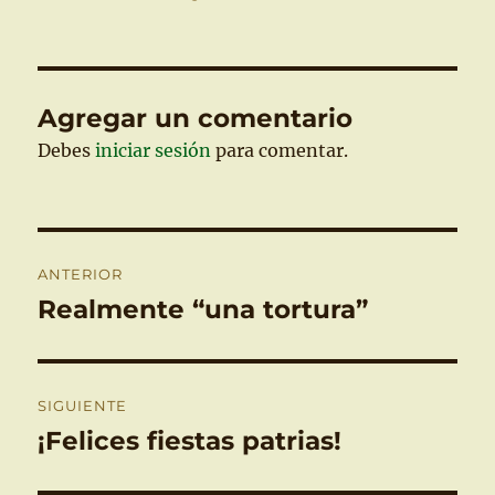
Agregar un comentario
Debes
iniciar sesión
para comentar.
Navegación
ANTERIOR
de
Realmente “una tortura”
Entrada
anterior:
entradas
SIGUIENTE
¡Felices fiestas patrias!
Entrada
siguiente: