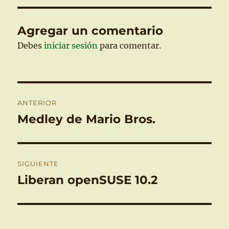
Agregar un comentario
Debes
iniciar sesión
para comentar.
Navegación
ANTERIOR
de
Medley de Mario Bros.
Entrada
anterior:
entradas
SIGUIENTE
Liberan openSUSE 10.2
Entrada
siguiente: