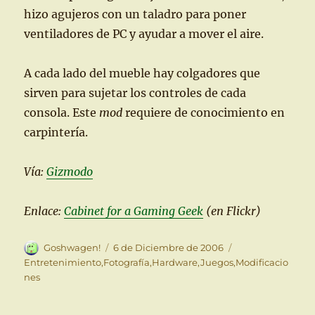
hizo agujeros con un taladro para poner
ventiladores de PC y ayudar a mover el aire.
A cada lado del mueble hay colgadores que
sirven para sujetar los controles de cada
consola. Este
mod
requiere de conocimiento en
carpintería.
Vía:
Gizmodo
Enlace:
Cabinet for a Gaming Geek
(en Flickr)
Autor
Publicado
Categorías
Goshwagen!
6 de Diciembre de 2006
el
Entretenimiento
,
Fotografía
,
Hardware
,
Juegos
,
Modificacio
nes