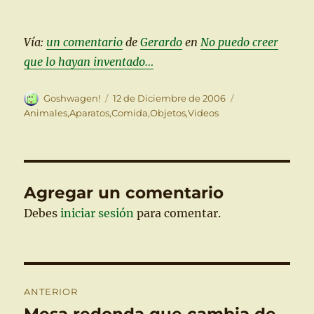
Vía:
un comentario
de
Gerardo
en
No puedo creer
que lo hayan inventado…
Autor
Publicado
Categorías
Goshwagen!
12 de Diciembre de 2006
el
Animales
,
Aparatos
,
Comida
,
Objetos
,
Videos
Agregar un comentario
Debes
iniciar sesión
para comentar.
Navegación
ANTERIOR
de
Entrada