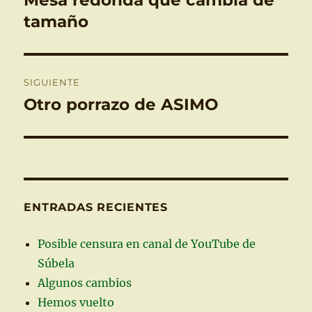
Mesa redonda que cambia de
anterior:
tamaño
entradas
SIGUIENTE
Otro porrazo de ASIMO
Entrada
siguiente:
ENTRADAS RECIENTES
Posible censura en canal de YouTube de
Súbela
Algunos cambios
Hemos vuelto