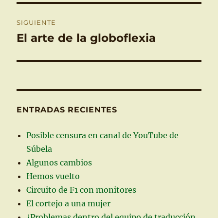
SIGUIENTE
El arte de la globoflexia
Entrada
siguiente:
ENTRADAS RECIENTES
Posible censura en canal de YouTube de
Súbela
Algunos cambios
Hemos vuelto
Circuito de F1 con monitores
El cortejo a una mujer
¿Problemas dentro del equipo de traducción