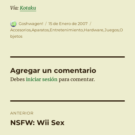
Vía:
Kotaku
Autor
Publicado
Categorías
Goshwagen!
15 de Enero de 2007
el
Accesorios
,
Aparatos
,
Entretenimiento
,
Hardware
,
Juegos
,
O
bjetos
Agregar un comentario
Debes
iniciar sesión
para comentar.
Navegación
ANTERIOR
de
NSFW: Wii Sex
Entrada
anterior:
entradas