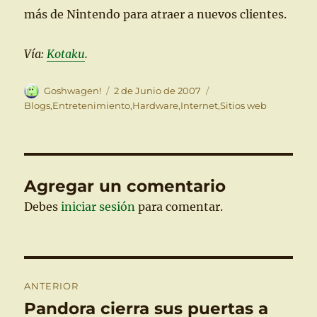
más de Nintendo para atraer a nuevos clientes.
Vía:
Kotaku
.
Autor
Publicado
Categorías
Goshwagen!
2 de Junio de 2007
el
Blogs
,
Entretenimiento
,
Hardware
,
Internet
,
Sitios web
Agregar un comentario
Debes
iniciar sesión
para comentar.
Navegación
ANTERIOR
de
Pandora cierra sus puertas a
Entrada