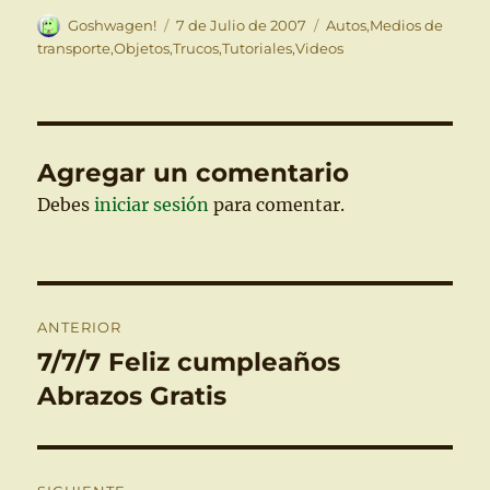
Autor
Publicado
Categorías
Goshwagen!
7 de Julio de 2007
Autos
,
Medios de
el
transporte
,
Objetos
,
Trucos
,
Tutoriales
,
Videos
Agregar un comentario
Debes
iniciar sesión
para comentar.
Navegación
ANTERIOR
de
7/7/7 Feliz cumpleaños
Entrada
anterior:
Abrazos Gratis
entradas