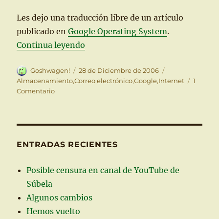
Les dejo una traducción libre de un artículo
publicado en
Google Operating System
.
“Capturas de la función de Gmail 
Continua leyendo
Autor
Publicado
Categorías
Goshwagen!
28 de Diciembre de 2006
el
Almacenamiento
,
Correo electrónico
,
Google
,
Internet
1
en
Comentario
Capturas
de
la
función
de
ENTRADAS RECIENTES
Gmail
que
Posible censura en canal de YouTube de
permite
Súbela
obtener
mensajes
Algunos cambios
de
Hemos vuelto
una